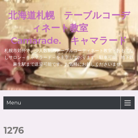
北海道札幌 テーブルコーデ
ィネート教室
Camarade. キャマラード
札幌市郊外で、少人数制のテーブルコーディネート教室・おもてな
しサロン～キャマラード～を主宰しております。駐車可能、地下鉄
麻生駅まで送迎可能です。お気軽にお越しくださいませ。
Menu
1276