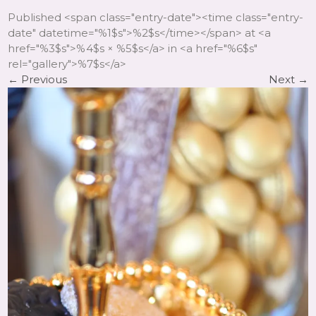
Published <span class="entry-date"><time class="entry-
date" datetime="%1$s">%2$s</time></span> at <a
href="%3$s">%4$s × %5$s</a> in <a href="%6$s"
rel="gallery">%7$s</a>
←
Previous
Next
→