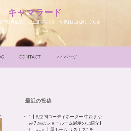
. キャマラード
地下鉄麻生駅まで送迎可能です。お気軽にお越しくださ
OG
CONTACT
マイページ
最近の投稿
→
“【食空間コーディネーター 中西まゆ
み先生のショールーム展示のご紹介】
L Tube 土屋ホーム リズナス” を