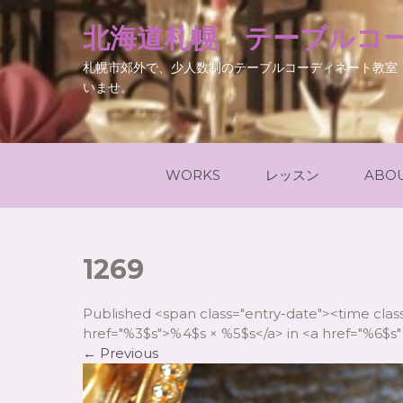
北海道札幌 テーブルコー
札幌市郊外で、少人数制のテーブルコーディネート教室
いませ。
WORKS
レッスン
ABO
1269
Published <span class="entry-date"><time cla
href="%3$s">%4$s × %5$s</a> in <a href="%6$s" 
←
Previous