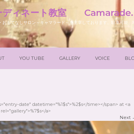
ディネート教室 Camarade
・おもてなしサロン～キャマラード～を主宰しております。駐車可能、
UT
YOU TUBE
GALLERY
VOICE
BL
ss="entry-date" datetime="%1$s">%2$s</time></span> at <a
rel="gallery">%7$s</a>
Next