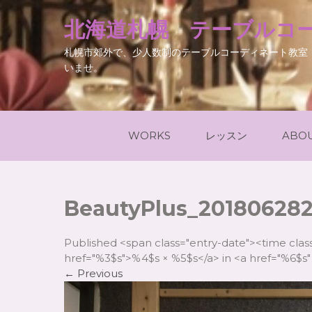
北海道札幌 テーブルコー
札幌市郊外で、少人数制のテーブルコーディネート教室
いませ。
WORKS
レッスン
ABO
BeautyPlus_20180628
Published <span class="entry-date"><time cla
href="%3$s">%4$s × %5$s</a> in <a href="%6$s" 
←
Previous