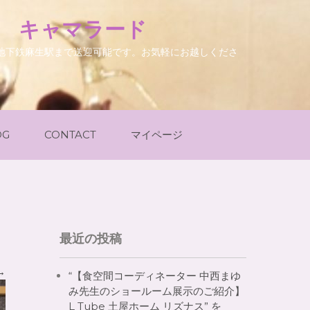
. キャマラード
地下鉄麻生駅まで送迎可能です。お気軽にお越しくださ
OG
CONTACT
マイページ
最近の投稿
→
“【食空間コーディネーター 中西まゆ
み先生のショールーム展示のご紹介】
L Tube 土屋ホーム リズナス” を