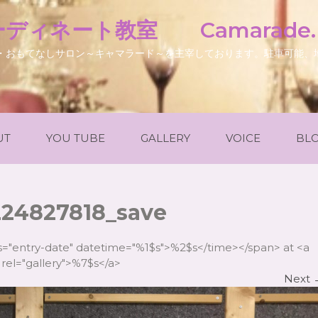
ディネート教室 Camarade
・おもてなしサロン～キャマラード～を主宰しております。駐車可能、
UT
YOU TUBE
GALLERY
VOICE
BL
224827818_save
ss="entry-date" datetime="%1$s">%2$s</time></span> at <a
rel="gallery">%7$s</a>
Next