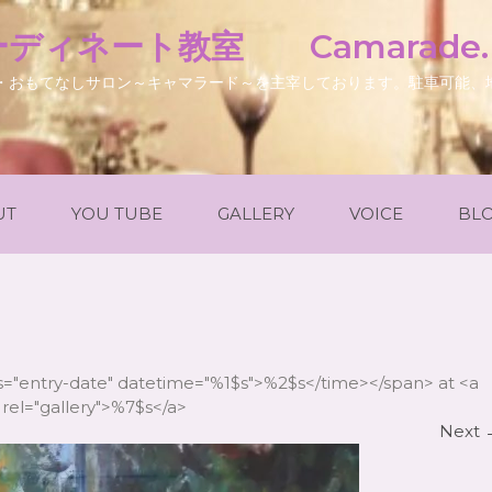
ディネート教室 Camarade
・おもてなしサロン～キャマラード～を主宰しております。駐車可能、
UT
YOU TUBE
GALLERY
VOICE
BL
ss="entry-date" datetime="%1$s">%2$s</time></span> at <a
rel="gallery">%7$s</a>
Next