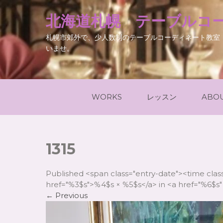
北海道札幌 テーブルコー
札幌市郊外で、少人数制のテーブルコーディネート教室
いませ。
WORKS
レッスン
ABO
1315
Published <span class="entry-date"><time cla
href="%3$s">%4$s × %5$s</a> in <a href="%6$s" 
←
Previous