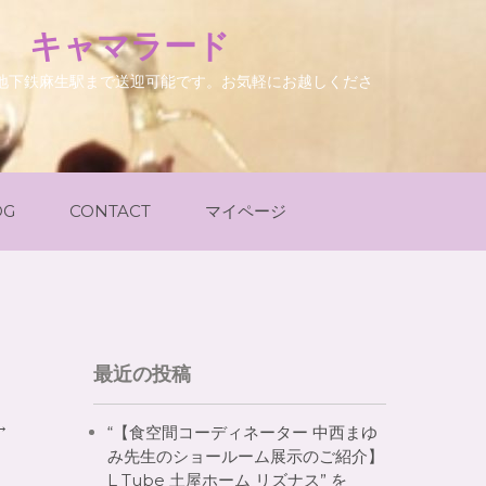
. キャマラード
地下鉄麻生駅まで送迎可能です。お気軽にお越しくださ
OG
CONTACT
マイページ
最近の投稿
→
“【食空間コーディネーター 中西まゆ
み先生のショールーム展示のご紹介】
L Tube 土屋ホーム リズナス” を