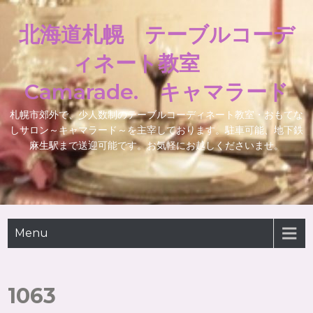
北海道札幌 テーブルコーデ
ィネート教室
Camarade. キャマラード
札幌市郊外で、少人数制のテーブルコーディネート教室・おもてな
しサロン～キャマラード～を主宰しております。駐車可能、地下鉄
麻生駅まで送迎可能です。お気軽にお越しくださいませ。
Menu
1063