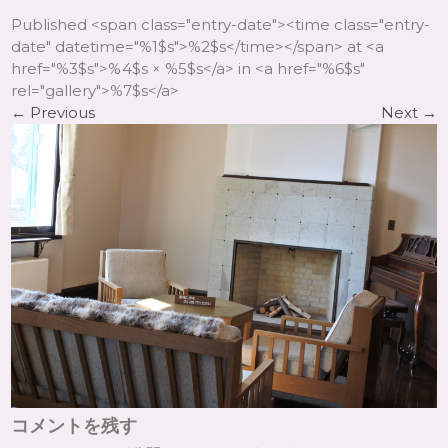
Published <span class="entry-date"><time class="entry-
date" datetime="%1$s">%2$s</time></span> at <a
href="%3$s">%4$s × %5$s</a> in <a href="%6$s"
rel="gallery">%7$s</a>
←
Previous
Next
→
コメントを残す