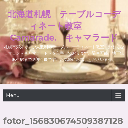
北海道札幌 テーブルコーデ
ィネート教室
Camarade. キャマラード
札幌市郊外で、少人数制のテーブルコーディネート教室・おもてな
しサロン～キャマラード～を主宰しております。駐車可能、地下鉄
麻生駅まで送迎可能です。お気軽にお越しくださいませ。
Menu
fotor_156830674509387128