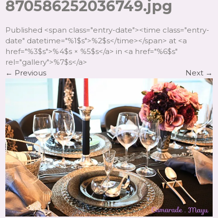
870586252036749.jpg
Published <span class="entry-date"><time class="entry-
date" datetime="%1$s">%2$s</time></span> at <a
href="%3$s">%4$s × %5$s</a> in <a href="%6$s"
rel="gallery">%7$s</a>
←
Previous
Next
→