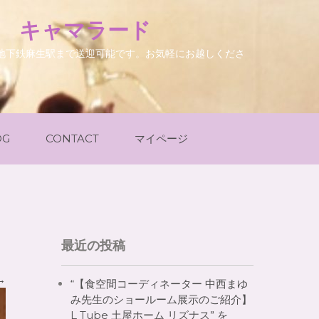
. キャマラード
地下鉄麻生駅まで送迎可能です。お気軽にお越しくださ
OG
CONTACT
マイページ
最近の投稿
→
“【食空間コーディネーター 中西まゆ
み先生のショールーム展示のご紹介】
L Tube 土屋ホーム リズナス” を