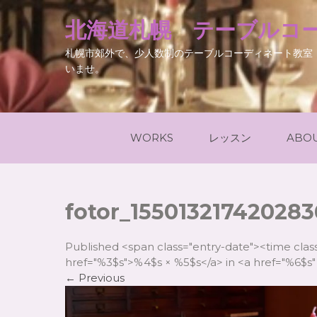
北海道札幌 テーブルコー
札幌市郊外で、少人数制のテーブルコーディネート教室
いませ。
WORKS
レッスン
ABO
fotor_155013217420283
Published <span class="entry-date"><time cla
href="%3$s">%4$s × %5$s</a> in <a href="%6$s" 
←
Previous