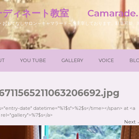
ディネート教室 Camarade
・おもてなしサロン～キャマラード～を主宰しております。駐車可能、
UT
YOU TUBE
GALLERY
VOICE
BL
6711565211063206692.jpg
ss="entry-date" datetime="%1$s">%2$s</time></span> at <a
rel="gallery">%7$s</a>
Next