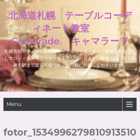
北海道札幌 テーブルコーデ
ィネート教室
Camarade. キャマラード
札幌市郊外で、少人数制のテーブルコーディネート教室・おもてな
しサロン～キャマラード～を主宰しております。駐車可能、地下鉄
麻生駅まで送迎可能です。お気軽にお越しくださいませ。
Menu
fotor_1534996279810913510