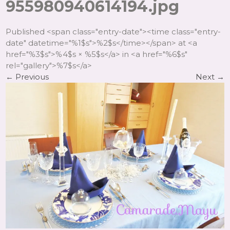
955980940614194.jpg
Published <span class="entry-date"><time class="entry-
date" datetime="%1$s">%2$s</time></span> at <a
href="%3$s">%4$s × %5$s</a> in <a href="%6$s"
rel="gallery">%7$s</a>
←
Previous
Next
→