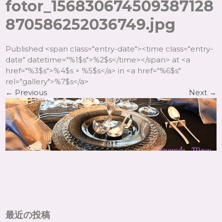
fotor_156830674509387128
870586252036749.jpg
Published <span class="entry-date"><time class="entry-
date" datetime="%1$s">%2$s</time></span> at <a
href="%3$s">%4$s × %5$s</a> in <a href="%6$s"
rel="gallery">%7$s</a>
←
Previous
Next
→
最近の投稿