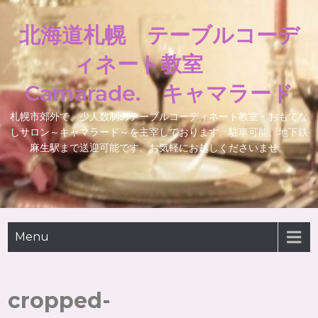
北海道札幌 テーブルコーデ
ィネート教室
Camarade. キャマラード
札幌市郊外で、少人数制のテーブルコーディネート教室・おもてな
しサロン～キャマラード～を主宰しております。駐車可能、地下鉄
麻生駅まで送迎可能です。お気軽にお越しくださいませ。
Menu
cropped-