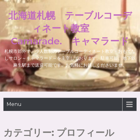
北海道札幌 テーブルコーデ
ィネート教室
Camarade. キャマラード
札幌市郊外で、少人数制のテーブルコーディネート教室・おもてな
しサロン～キャマラード～を主宰しております。駐車可能、地下鉄
麻生駅まで送迎可能です。お気軽にお越しくださいませ。
Menu
カテゴリー:
プロフィール