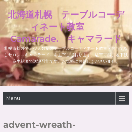
北海道札幌 テーブルコーデ
ィネート教室
Camarade. キャマラード
札幌市郊外で、少人数制のテーブルコーディネート教室・おもてな
しサロン～キャマラード～を主宰しております。駐車可能、地下鉄
麻生駅まで送迎可能です。お気軽にお越しくださいませ。
Menu
advent-wreath-