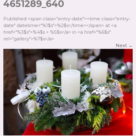
4651289_640
Published <span class="entry-date"><time class="entry-
date" datetime="%1$s">%2$s</time></span> at <a
href="%3$s">%4$s × %5$s</a> in <a href="%6$s"
rel="gallery">%7$s</a>
Next
→