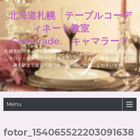
北海道札幌 テーブルコーデ
ィネート教室
Camarade. キャマラード
札幌市郊外で、少人数制のテーブルコーディネート教室・おもてな
しサロン～キャマラード～を主宰しております。駐車可能、地下鉄
麻生駅まで送迎可能です。お気軽にお越しくださいませ。
Menu
fotor_154065522203091638