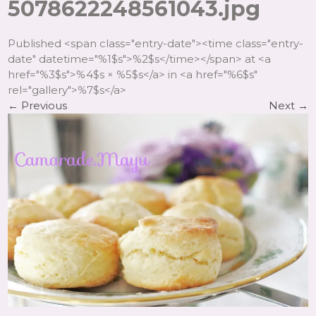
5078622248561043.jpg
Published <span class="entry-date"><time class="entry-
date" datetime="%1$s">%2$s</time></span> at <a
href="%3$s">%4$s × %5$s</a> in <a href="%6$s"
rel="gallery">%7$s</a>
←
Previous
Next
→