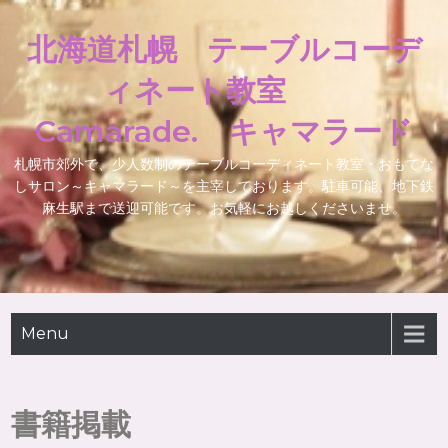
北海道札幌 テーブルコーデ
ィネート教室
Camarade. キャマラード
札幌市郊外で、少人数制のテーブルコーディネート教室・おもてな
しサロン～キャマラード～を主宰しております。駐車可能、地下鉄
麻生駅まで送迎可能です。お気軽にお越しくださいませ。
Menu
書籍掲載